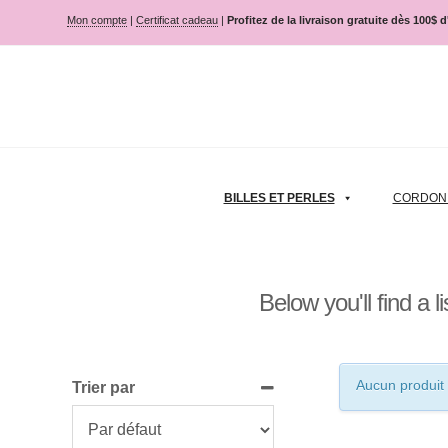
Mon compte
|
Certificat cadeau
|
Profitez de la livraison gratuite dès 100$ 
BILLES ET PERLES
CORDON |
Below you'll find a 
Aucun produit 
Trier par