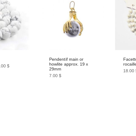
Pendentif main or
Facett
howlite approx. 19 x
rocail
.00
$
29mm
18.00
7.00
$