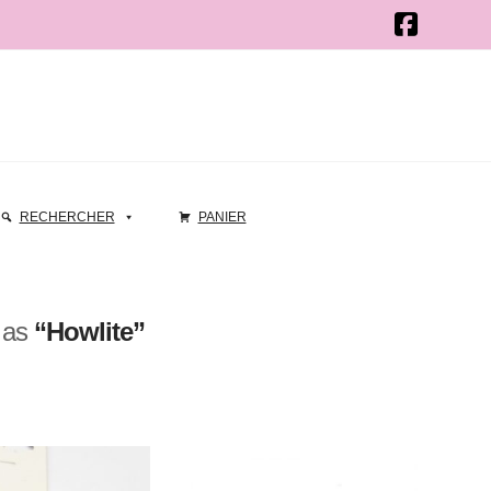
RECHERCHER
PANIER
d as
“Howlite”