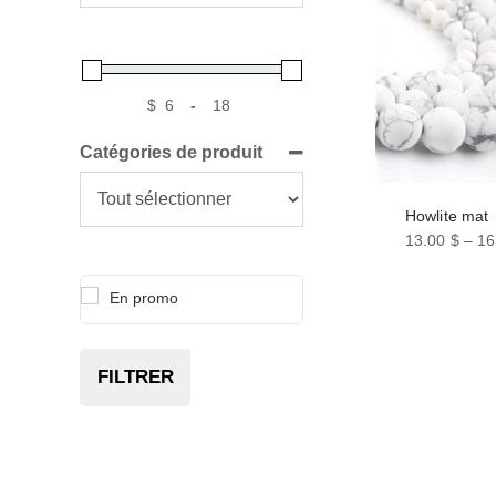
$
-
Catégories de produit
Howlite mat
13.00
$
–
16
Ce
produit
En promo
a
plusieurs
variations.
FILTRER
Les
options
peuvent
être
choisies