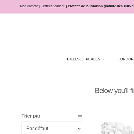
Mon compte
|
Certificat cadeau
|
Profitez de la livraison gratuite dès 100$ 
BILLES ET PERLES
CORDON |
Below you'll f
Trier par