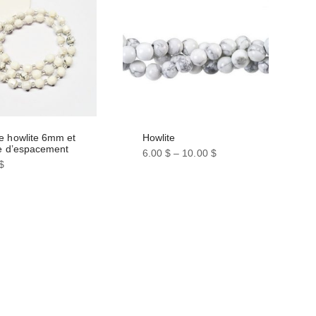
e howlite 6mm et
Howlite
le d’espacement
6.00
$
–
10.00
$
$
Ce
produit
a
plusieurs
variations.
Les
options
peuvent
être
choisies