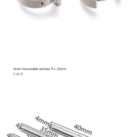
produit
Acier inoxydable anneau 4 x 16mm
5.00
$