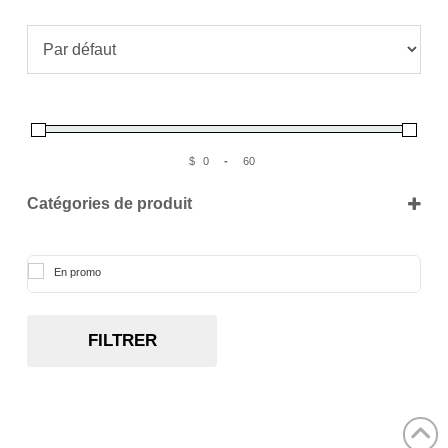
peuvent
être
choisies
sur
la
page
du
produit
$
-
Catégories de produit
En promo
FILTRER