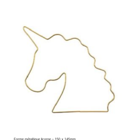
Forme métallique licorne – 150 x 145mm