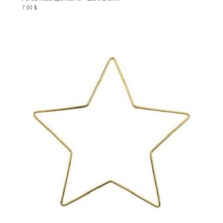
7.00
$