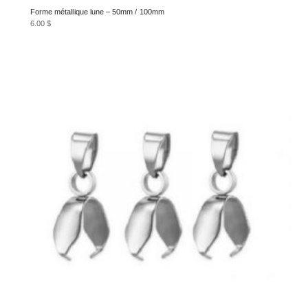
Forme métallique lune – 50mm / 100mm
6.00
$