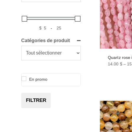
$
-
Catégories de produit
Quartz rose i
14.00
$
–
15
Ce
produit
En promo
a
plusieurs
variations.
FILTRER
Les
options
peuvent
être
choisies