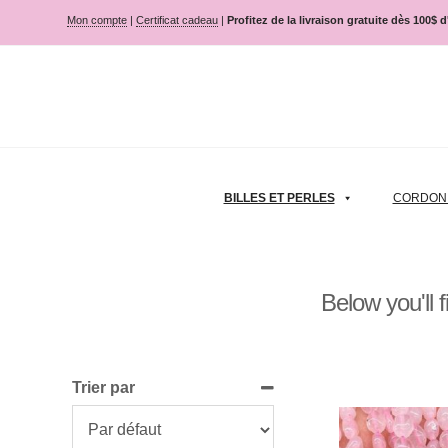
Mon compte
|
Certificat cadeau
|
Profitez de la livraison gratuite dès 100$ 
BILLES ET PERLES
CORDON |
Below you'll 
Trier par