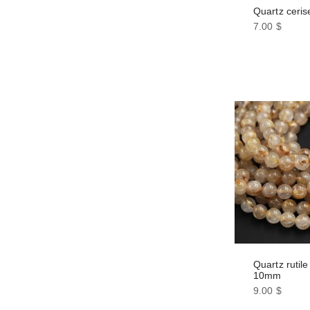
Quartz ceri
7.00
$
Quartz rutile
10mm
9.00
$