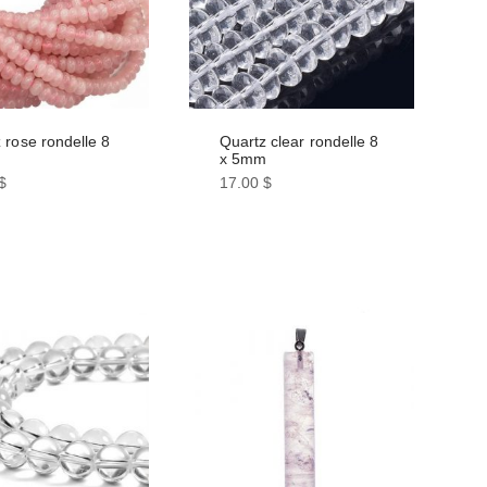
choisies
sur
la
page
du
t
produit
 rose rondelle 8
Quartz clear rondelle 8
m
x 5mm
$
17.00
$