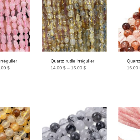
rrégulier
Quartz rutile irrégulier
Quart
.00
$
14.00
$
–
15.00
$
16.00
Ce
Ce
produit
produi
a
a
plusieurs
plusie
variations.
variati
Les
Les
options
option
peuvent
peuve
être
être
choisies
choisi