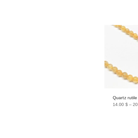
Quartz rutile
14.00
$
–
20
Ce
produit
a
plusieurs