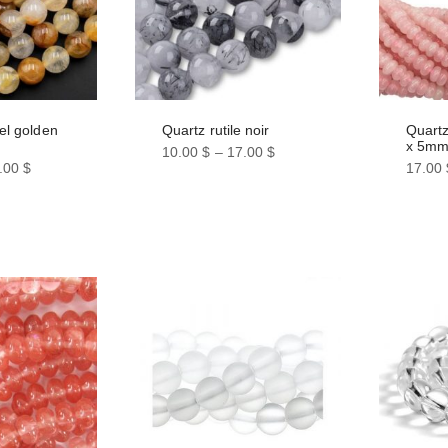
sur
sur
la
la
page
page
du
du
produit
produi
el golden
Quartz rutile noir
Quartz
x 5m
10.00
$
–
17.00
$
.00
$
17.00
Ce
produit
a
plusieurs
variations.
Les
options
peuvent
être
choisies
sur
la
page