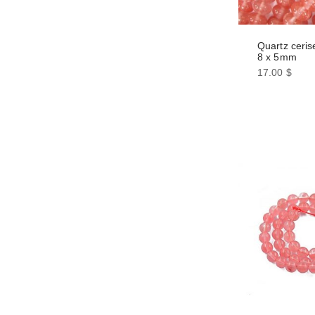
page
du
produit
Quartz ceris
8 x 5mm
17.00
$