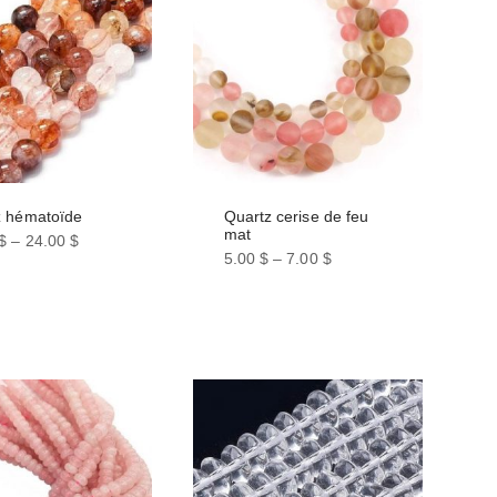
z hématoïde
Quartz cerise de feu
mat
$
–
24.00
$
5.00
$
–
7.00
$
Ce
t
produit
a
urs
plusieurs
ons.
variations.
Les
s
options
nt
peuvent
être
es