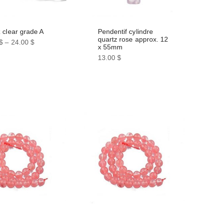
 clear grade A
Pendentif cylindre
quartz rose approx. 12
$
–
24.00
$
x 55mm
13.00
$
t
urs
ons.
s
nt
es
t