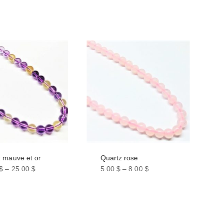
 mauve et or
Quartz rose
$
–
25.00
$
5.00
$
–
8.00
$
Ce
t
produit
a
urs
plusieurs