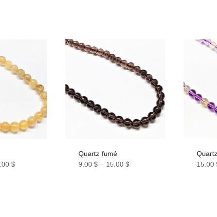
Quartz fumé
Quartz
.00
$
9.00
$
–
15.00
$
15.00
Ce
Ce
produit
produi
a
a
plusieurs
plusie