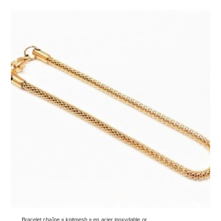
Bracelet chaîne « knitmesh » en acier inoxydable or