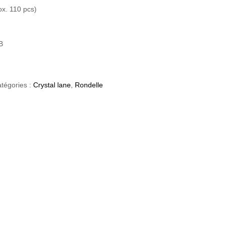
ox. 110 pcs)
B
tégories :
Crystal lane
,
Rondelle