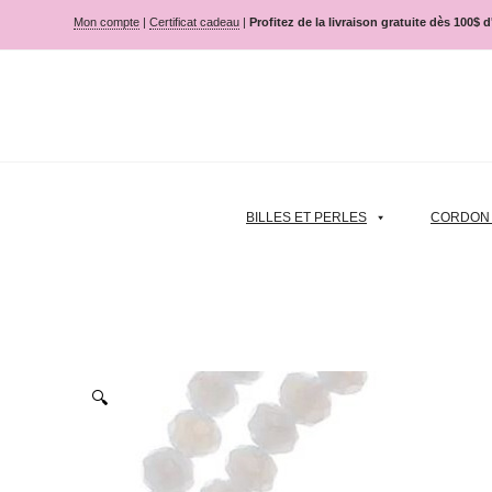
Mon compte
|
Certificat cadeau
|
Profitez de la livraison gratuite dès 100$ 
BILLES ET PERLES
CORDON |
🔍