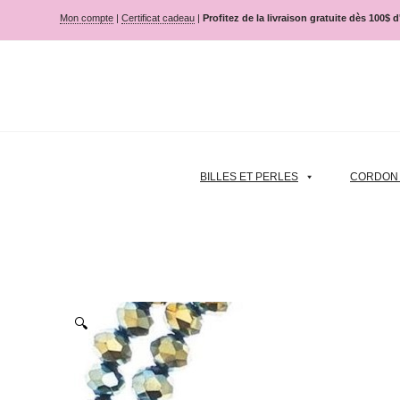
Mon compte
|
Certificat cadeau
|
Profitez de la livraison gratuite dès 100$ 
BILLES ET PERLES
CORDON |
🔍