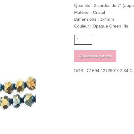
Quantité : 2 cordes de 7″ (appr
Matériel : Cristal
Dimensions : 3x4mm
Couleur : Opaque Green Iris
quantité
de
Crystal
Ajouter au panier
Lane
Rondelle
UGS :
C1694 / 27290102-34
Ca
3
x
4mm
Opaque
Green
Iris