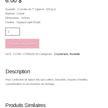
6.00
$
Quantité : 2 cordes de 7″ (approx. 110 pcs)
Matériel : Cristal
Dimensions : 3x4mm
Couleur : Opaque Light Purple
quantité
de
Crystal
Lane
Ajouter au panier
Rondelle
3
UGS :
C1700 / 27290102-42
Catégories :
Crystal lane
,
Rondelle
x
4mm
Opaque
Light
Description
Purple
Pour confection de bijoux tels que colliers, bracelets, boucles d’oreilles,
customisation ou accessoires de mariage.
Produits Similaires