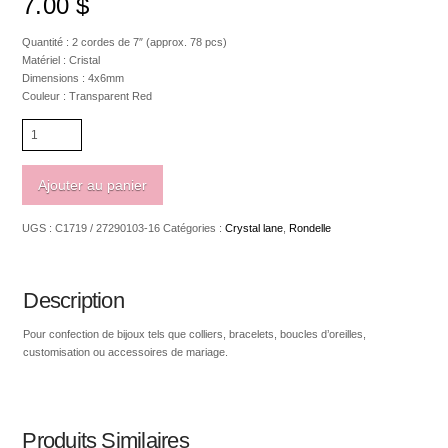
7.00
$
Quantité : 2 cordes de 7″ (approx. 78 pcs)
Matériel : Cristal
Dimensions : 4x6mm
Couleur : Transparent Red
quantité
de
Crystal
Lane
Ajouter au panier
Rondelle
4
UGS :
C1719 / 27290103-16
Catégories :
Crystal lane
,
Rondelle
x
6mm
Transparent
Red
Description
Pour confection de bijoux tels que colliers, bracelets, boucles d’oreilles,
customisation ou accessoires de mariage.
Produits Similaires