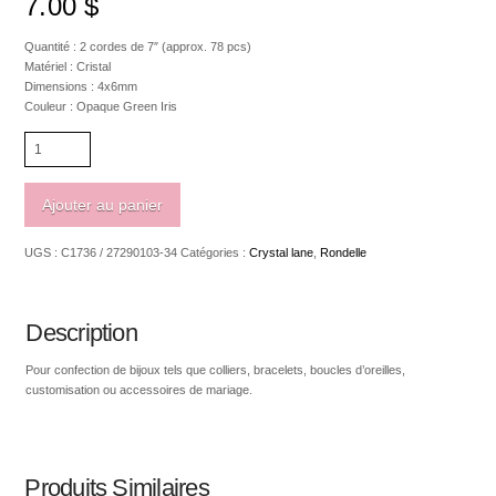
7.00
$
Quantité : 2 cordes de 7″ (approx. 78 pcs)
Matériel : Cristal
Dimensions : 4x6mm
Couleur : Opaque Green Iris
quantité
de
Crystal
Lane
Ajouter au panier
Rondelle
4
UGS :
C1736 / 27290103-34
Catégories :
Crystal lane
,
Rondelle
x
6mm
Opaque
Green
Description
Iris
Pour confection de bijoux tels que colliers, bracelets, boucles d’oreilles,
customisation ou accessoires de mariage.
Produits Similaires