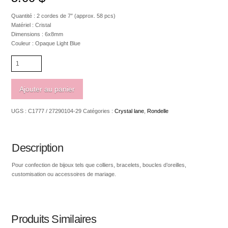
Quantité : 2 cordes de 7″ (approx. 58 pcs)
Matériel : Cristal
Dimensions : 6x8mm
Couleur : Opaque Light Blue
quantité
de
Crystal
lane
Ajouter au panier
Rondelle
6
UGS :
C1777 / 27290104-29
Catégories :
Crystal lane
,
Rondelle
x
8mm
Opaque
Light
Description
Blue
Pour confection de bijoux tels que colliers, bracelets, boucles d’oreilles,
customisation ou accessoires de mariage.
Produits Similaires