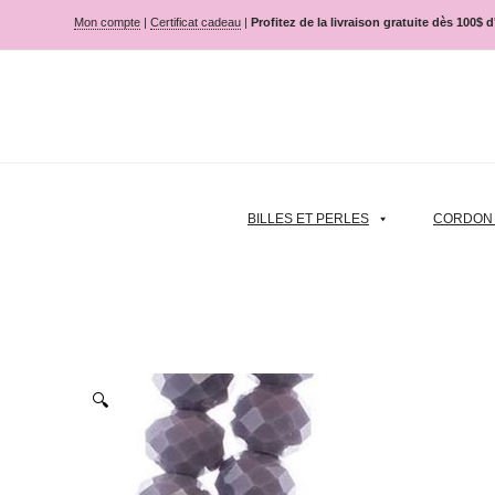
Mon compte
|
Certificat cadeau
|
Profitez de la livraison gratuite dès 100$ 
BILLES ET PERLES
CORDON |
🔍