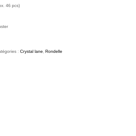
ox. 46 pcs)
uster
tégories :
Crystal lane
,
Rondelle