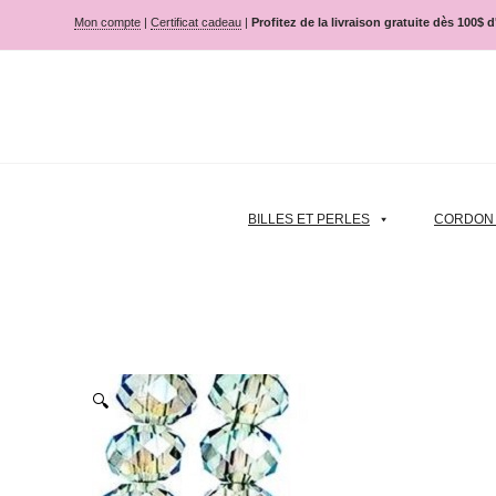
Mon compte
|
Certificat cadeau
|
Profitez de la livraison gratuite dès 100$ 
BILLES ET PERLES
CORDON |
🔍