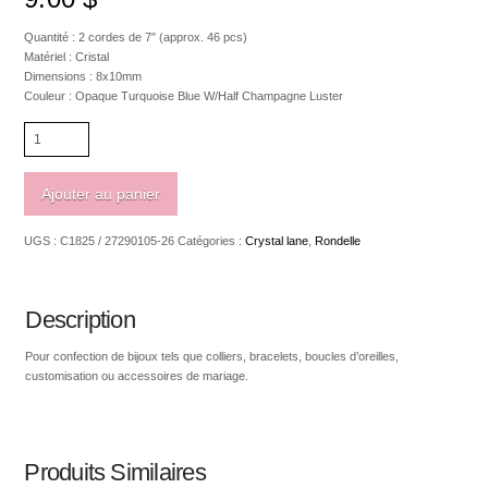
Quantité : 2 cordes de 7″ (approx. 46 pcs)
Matériel : Cristal
Dimensions : 8x10mm
Couleur : Opaque Turquoise Blue W/Half Champagne Luster
quantité
de
Crystal
Lane
Ajouter au panier
Rondelle
8
UGS :
C1825 / 27290105-26
Catégories :
Crystal lane
,
Rondelle
x
10mm
Opaque
Turquoise
Description
Blue
W/Half
Pour confection de bijoux tels que colliers, bracelets, boucles d’oreilles,
Champagne
customisation ou accessoires de mariage.
Luster
Produits Similaires