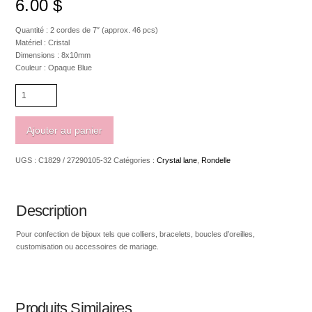
6.00
$
Quantité : 2 cordes de 7″ (approx. 46 pcs)
Matériel : Cristal
Dimensions : 8x10mm
Couleur : Opaque Blue
quantité
de
Crystal
Lane
Ajouter au panier
Rondelle
8
UGS :
C1829 / 27290105-32
Catégories :
Crystal lane
,
Rondelle
x
10mm
Opaque
Blue
Description
Pour confection de bijoux tels que colliers, bracelets, boucles d’oreilles,
customisation ou accessoires de mariage.
Produits Similaires