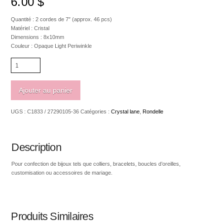
6.00
$
Quantité : 2 cordes de 7″ (approx. 46 pcs)
Matériel : Cristal
Dimensions : 8x10mm
Couleur : Opaque Light Periwinkle
quantité
de
Crystal
Lane
Ajouter au panier
Rondelle
8
UGS :
C1833 / 27290105-36
Catégories :
Crystal lane
,
Rondelle
x
10mm
Opaque
Light
Description
Periwinkle
Pour confection de bijoux tels que colliers, bracelets, boucles d’oreilles,
customisation ou accessoires de mariage.
Produits Similaires