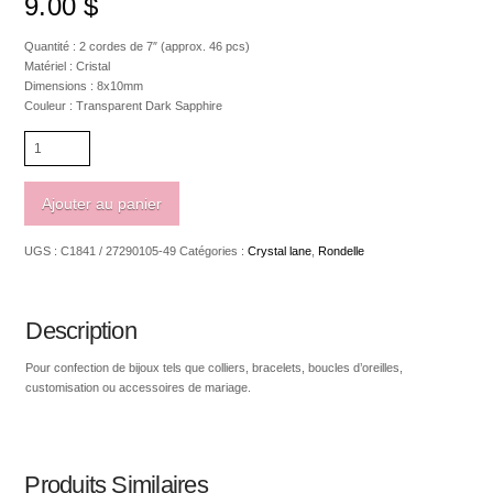
9.00
$
Quantité : 2 cordes de 7″ (approx. 46 pcs)
Matériel : Cristal
Dimensions : 8x10mm
Couleur : Transparent Dark Sapphire
quantité
de
Crystal
lane
Ajouter au panier
Rondelle
8
UGS :
C1841 / 27290105-49
Catégories :
Crystal lane
,
Rondelle
x
10mm
Transparent
Dark
Description
Sapphire
Pour confection de bijoux tels que colliers, bracelets, boucles d’oreilles,
customisation ou accessoires de mariage.
Produits Similaires