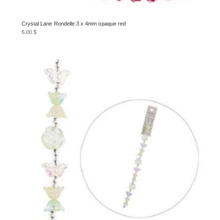
Crystal Lane Rondelle 3 x 4mm opaque red
6.00
$