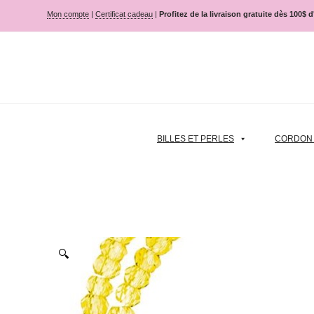
Mon compte
|
Certificat cadeau
|
Profitez de la livraison gratuite dès 100$ 
BILLES ET PERLES
CORDON |
🔍