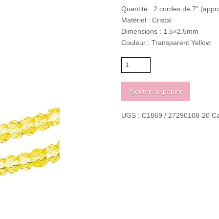
Quantité : 2 cordes de 7″ (appr
Matériel : Cristal
Dimensions : 1.5×2.5mm
Couleur : Transparent Yellow
quantité
de
Crystal
Ajouter au panier
Lane
Rondelle
UGS :
C1869 / 27290108-20
Ca
1.5
x
2.5mm
Transparent
Yellow