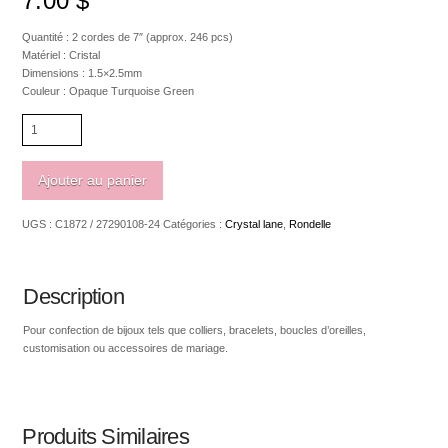
7.00
$
Quantité : 2 cordes de 7″ (approx. 246 pcs)
Matériel : Cristal
Dimensions : 1.5×2.5mm
Couleur : Opaque Turquoise Green
quantité
de
Crystal
Lane
Ajouter au panier
Rondelle
1.5
UGS :
C1872 / 27290108-24
Catégories :
Crystal lane
,
Rondelle
x
2.5mm
Opaque
Turquoise
Description
Green
Pour confection de bijoux tels que colliers, bracelets, boucles d’oreilles,
customisation ou accessoires de mariage.
Produits Similaires