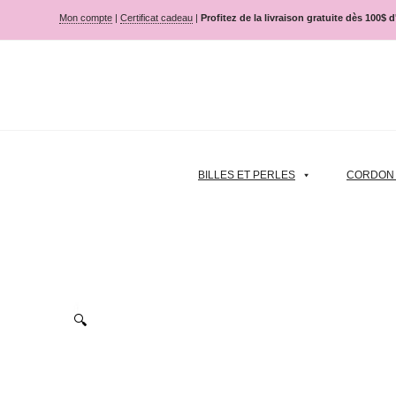
Mon compte
|
Certificat cadeau
|
Profitez de la livraison gratuite dès 100$ 
BILLES ET PERLES
CORDON |
🔍