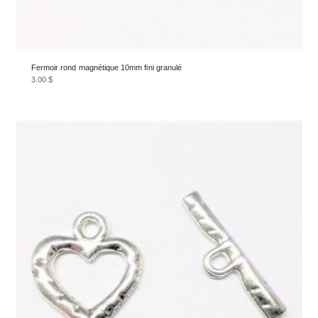
Fermoir rond magnétique 10mm fini granulé
3.00
$
Ce
produit
a
plusieurs
variations.
Les
options
peuvent
être
choisies
sur
la
page
du
produit