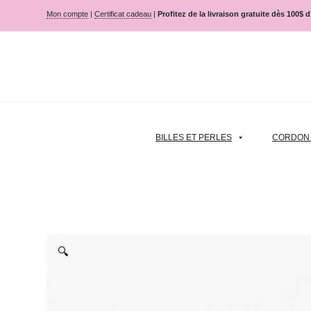
Mon compte
|
Certificat cadeau
|
Profitez de la livraison gratuite dès 100$ 
BILLES ET PERLES
CORDON |
🔍