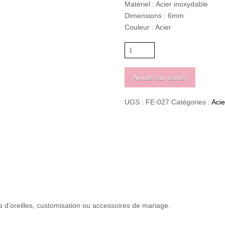
Matériel : Acier inoxydable
Dimensions : 6mm
Couleur : Acier
quantité
de
Acier
Ajouter au panier
inoxydable
tige
UGS :
FE-027
Catégories :
Acie
avec
coupole
6mm
es d’oreilles, customisation ou accessoires de mariage.