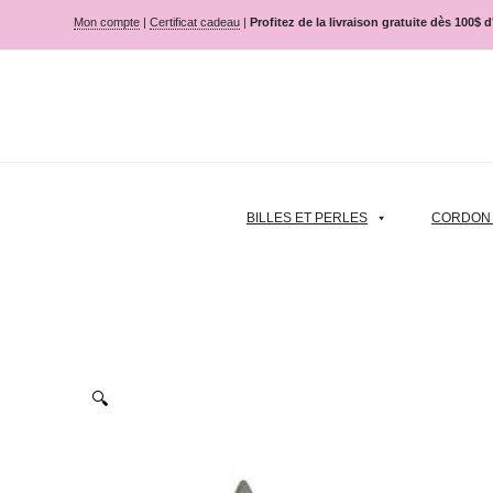
Mon compte
|
Certificat cadeau
|
Profitez de la livraison gratuite dès 100$ 
BILLES ET PERLES
CORDON |
🔍