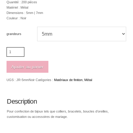
Quantité : 200 pièces
Matériel : Métal
Dimensions : 5mm | 7mm
Couleur : Noir
grandeurs
quantité
de
Anneau
simple
Ajouter au panier
sans
nickel,
UGS :
JR-5mmNoir
Catégories :
Matériaux de finition
,
Métal
sans
plomb
Description
Pour confection de bijoux tels que colliers, bracelets, boucles d’oreilles,
customisation ou accessoires de mariage.