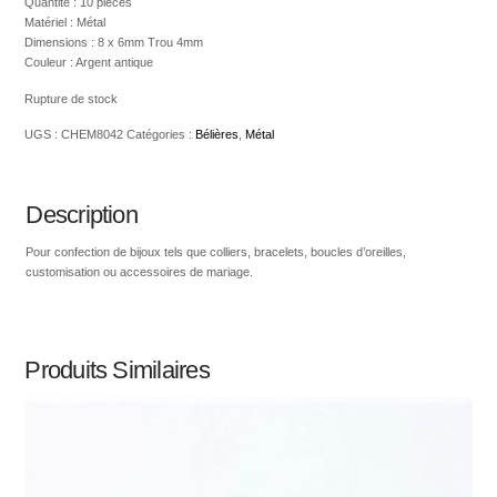
Quantité : 10 pièces
Matériel : Métal
Dimensions : 8 x 6mm Trou 4mm
Couleur : Argent antique
Rupture de stock
UGS :
CHEM8042
Catégories :
Bélières
,
Métal
Description
Pour confection de bijoux tels que colliers, bracelets, boucles d’oreilles,
customisation ou accessoires de mariage.
Produits Similaires