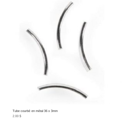
Tube courbé en métal 36 x 3mm
2.00
$