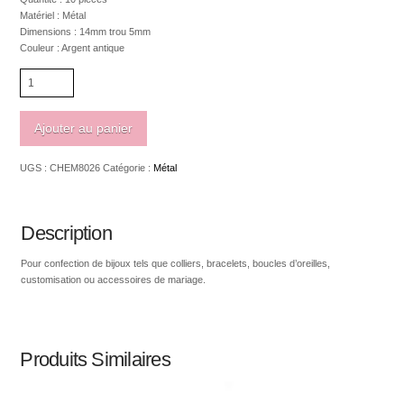
Matériel : Métal
Dimensions : 14mm trou 5mm
Couleur : Argent antique
quantité
de
Bille
style
Ajouter au panier
pandora
petite
UGS :
CHEM8026
Catégorie :
Métal
fille
argent
antique
14mm
Description
trou
5mm
Pour confection de bijoux tels que colliers, bracelets, boucles d’oreilles,
customisation ou accessoires de mariage.
Produits Similaires