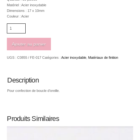
Matériel : Acier inoxydable
Dimensions : 17 x 10mm
Couleur : Acier
quantité
de
Acier
inoxydable
Ajouter au panier
304
boucle
UGS :
C0855 / FE-017
Catégories :
Acier inoxydable
,
Matériaux de finition
d'oreille
à
levier
avec
Description
anneau
Pour confection de boucle d’oreille.
Produits Similaires