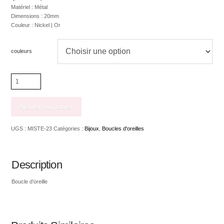
Matériel : Métal
Dimensions : 20mm
Couleur : Nickel | Or
couleurs
quantité
de
Boucle
d'oreille
Ajouter au panier
anneau
20mm
UGS :
MISTE-23
Catégories :
Bijoux
,
Boucles d'oreilles
Description
Boucle d’oreille