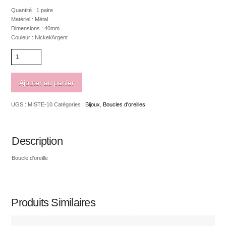
Quantité : 1 paire
Matériel : Métal
Dimensions : 40mm
Couleur : Nickel/Argent
quantité
de
Boucle
d'oreille
Ajouter au panier
anneau
triple
UGS :
MISTE-10
Catégories :
Bijoux
,
Boucles d'oreilles
travaillé
avec
"glitter"
40mm
Description
Boucle d’oreille
Produits Similaires