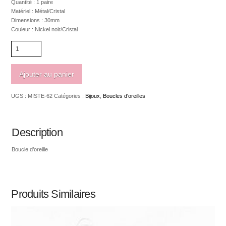
Quantité : 1 paire
Matériel : Métal/Cristal
Dimensions : 30mm
Couleur : Nickel noir/Cristal
quantité
de
Boucle
d'oreille
Ajouter au panier
avec
cristal
UGS :
MISTE-62
Catégories :
Bijoux
,
Boucles d'oreilles
30mm
Description
Boucle d’oreille
Produits Similaires