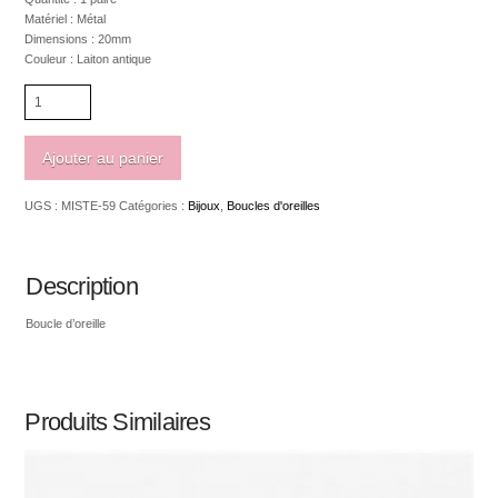
Matériel : Métal
Dimensions : 20mm
Couleur : Laiton antique
quantité
de
Boucle
d'oreille
Ajouter au panier
pointe
de
UGS :
MISTE-59
Catégories :
Bijoux
,
Boucles d'oreilles
flèche
20mm
Description
Boucle d’oreille
Produits Similaires