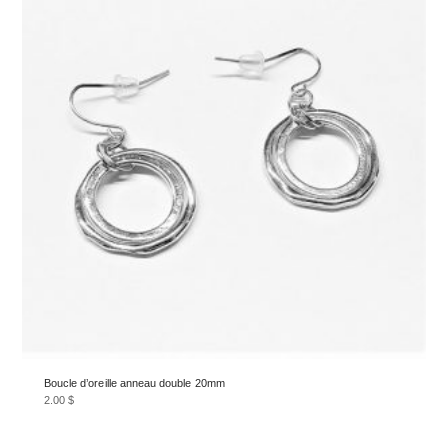
Boucle d’oreille anneau double 20mm
2.00
$