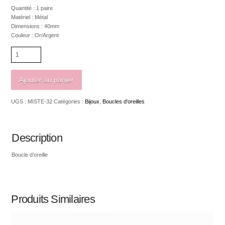
Quantité : 1 paire
Matériel : Métal
Dimensions : 40mm
Couleur : Or/Argent
quantité
de
Boucle
d'oreille
Ajouter au panier
rectangle
avec
UGS :
MISTE-32
Catégories :
Bijoux
,
Boucles d'oreilles
"glitter"
40mm
Description
Boucle d’oreille
Produits Similaires