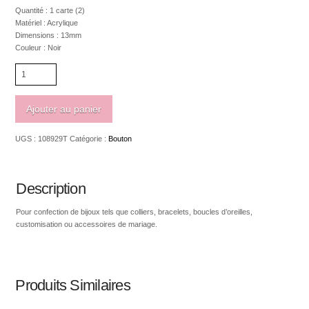
Quantité : 1 carte (2)
Matériel : Acrylique
Dimensions : 13mm
Couleur : Noir
quantité
de
Bouton
à
Ajouter au panier
tige
noir
UGS :
108929T
Catégorie :
Bouton
13mm
Description
Pour confection de bijoux tels que colliers, bracelets, boucles d’oreilles,
customisation ou accessoires de mariage.
Produits Similaires