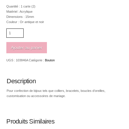
Quantité : 1 carte (2)
Matériel : Acrylique
Dimensions : 15mm
Couleur : Or antique et noir
quantité
de
Bouton
à
Ajouter au panier
tige
or
UGS :
103846A
Catégorie :
Bouton
antique
et
noir
15mm
Description
Pour confection de bijoux tels que colliers, bracelets, boucles d’oreilles,
customisation ou accessoires de mariage.
Produits Similaires