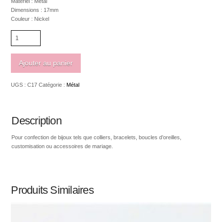
Matériel : Métal
Dimensions : 17mm
Couleur : Nickel
quantité
de
Carré
de
Ajouter au panier
métal
avec
UGS :
C17
Catégorie :
Métal
2
trous
17mm
Description
Pour confection de bijoux tels que colliers, bracelets, boucles d’oreilles,
customisation ou accessoires de mariage.
Produits Similaires