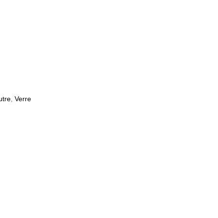
utre
,
Verre