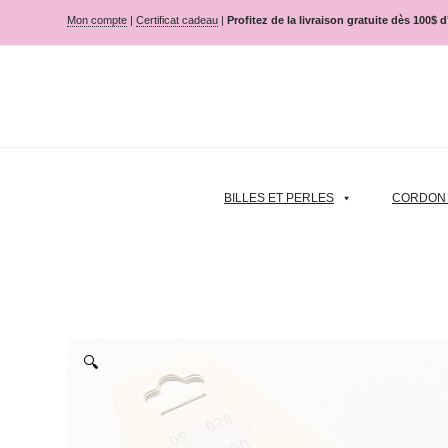
Mon compte
|
Certificat cadeau
|
Profitez de la livraison gratuite dès 100$ 
BILLES ET PERLES
CORDON |
🔍