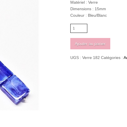
Matériel : Verre
Dimensions : 15mm
Couleur : Bleu/Blanc
quantité
de
Carré
Ajouter au panier
en
verre
UGS :
Verre 182
Catégories :
A
bleu/blanc
15mm