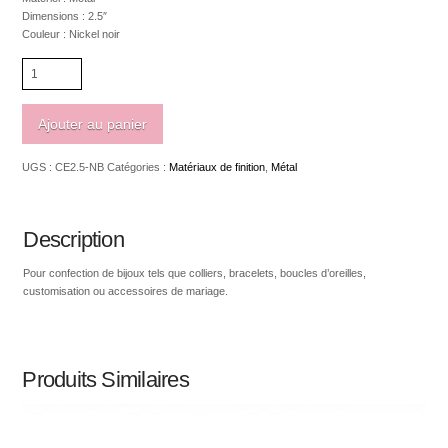
Dimensions : 2.5″
Couleur : Nickel noir
quantité
de
Chaîne
d'extension
Ajouter au panier
2.5"
sans
UGS :
CE2.5-NB
Catégories :
Matériaux de finition
,
Métal
nickel,
sans
plomb
Description
Pour confection de bijoux tels que colliers, bracelets, boucles d’oreilles,
customisation ou accessoires de mariage.
Produits Similaires