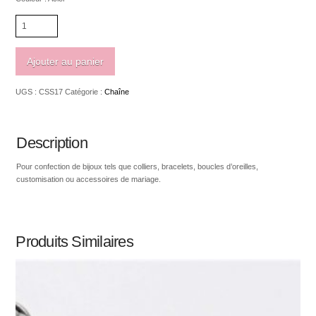
quantité
de
Chaîne
en
Ajouter au panier
acier
inoxydable
UGS :
CSS17
Catégorie :
Chaîne
3mm
Description
Pour confection de bijoux tels que colliers, bracelets, boucles d’oreilles,
customisation ou accessoires de mariage.
Produits Similaires