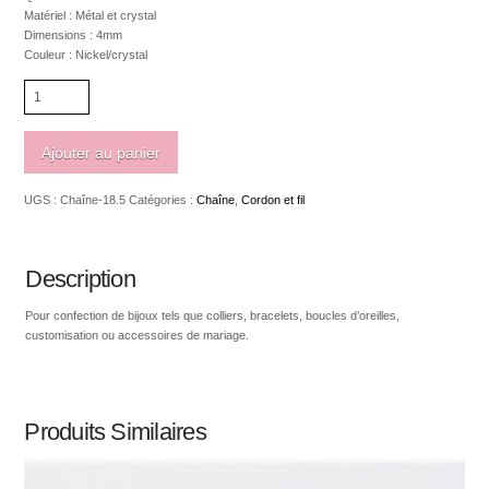
Matériel : Métal et crystal
Dimensions : 4mm
Couleur : Nickel/crystal
quantité
de
Chaîne
"strass"
Ajouter au panier
en
métal
UGS :
Chaîne-18.5
Catégories :
Chaîne
,
Cordon et fil
avec
crystal
de
couleur
Description
nickel
4mm
Pour confection de bijoux tels que colliers, bracelets, boucles d’oreilles,
customisation ou accessoires de mariage.
Produits Similaires