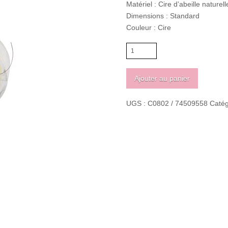
Matériel : Cire d’abeille naturell
Dimensions : Standard
Couleur : Cire
quantité
de
Cire
Ajouter au panier
d'abeille
naturel
UGS :
C0802 / 74509558
Catég
Dazzle-
It