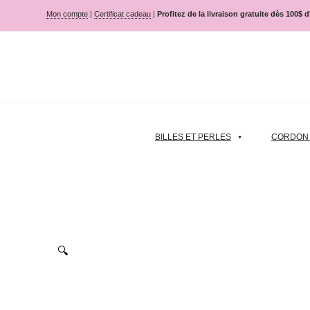
Mon compte
|
Certificat cadeau
|
Profitez de la livraison gratuite dès 100$ 
BILLES ET PERLES
CORDON |
🔍