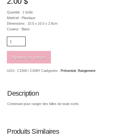
2.00
$
Quantité : 1 boîte
Matériel : Plastique
Dimensions : 10.5 x 10.5 x 2.8cm
Couleur : Blanc
quantité
de
Boîte
de
Ajouter au panier
rangement
de
UGS :
C1500 / C008Y
Catégories :
Présentoir
,
Rangement
8
compartiments
à
billes
Description
en
plastique
Contenant pour ranger des billes de toute sorte.
Produits Similaires