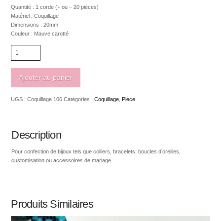
Quantité : 1 corde (+ ou – 20 pièces)
Matériel : Coquillage
Dimensions : 20mm
Couleur : Mauve carotté
quantité
de
Coquillage
carré
Ajouter au panier
20mm
peint
UGS :
Coquillage 106
Catégories :
Coquillage
,
Pièce
mauve
carotté
Description
Pour confection de bijoux tels que colliers, bracelets, boucles d’oreilles,
customisation ou accessoires de mariage.
Produits Similaires