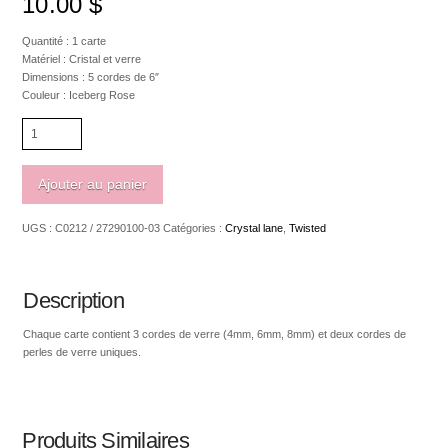
10.00
$
Quantité : 1 carte
Matériel : Cristal et verre
Dimensions : 5 cordes de 6″
Couleur : Iceberg Rose
quantité
de
Crystal
Lane
Ajouter au panier
Twisted
carte
UGS :
C0212 / 27290100-03
Catégories :
Crystal lane
,
Twisted
de
5
rangs
Iceberg
Description
Rose
Chaque carte contient 3 cordes de verre (4mm, 6mm, 8mm) et deux cordes de
perles de verre uniques.
Produits Similaires