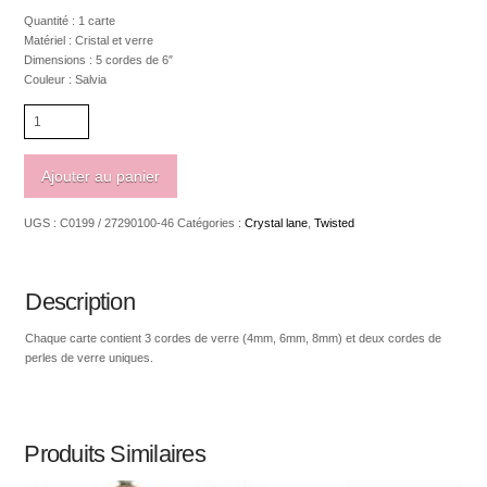
Quantité : 1 carte
Matériel : Cristal et verre
Dimensions : 5 cordes de 6″
Couleur : Salvia
quantité
de
Crystal
Lane
Ajouter au panier
Twisted
carte
UGS :
C0199 / 27290100-46
Catégories :
Crystal lane
,
Twisted
de
5
rangs
Salvia
Description
Chaque carte contient 3 cordes de verre (4mm, 6mm, 8mm) et deux cordes de
perles de verre uniques.
Produits Similaires