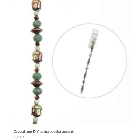
Crystal lane DIY patina buddha assortis
12.00
$