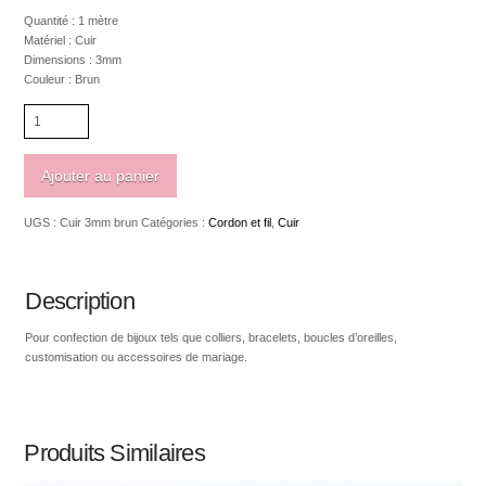
Quantité : 1 mètre
Matériel : Cuir
Dimensions : 3mm
Couleur : Brun
quantité
de
Cuir
véritable
Ajouter au panier
3mm
brun
UGS :
Cuir 3mm brun
Catégories :
Cordon et fil
,
Cuir
Description
Pour confection de bijoux tels que colliers, bracelets, boucles d’oreilles,
customisation ou accessoires de mariage.
Produits Similaires