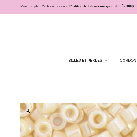
Mon compte
|
Certificat cadeau
|
Profitez de la livraison gratuite dès 100$ 
BILLES ET PERLES
CORDON |
🔍