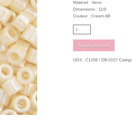
Matériel : Verre
Dimensions : 11/0
Couleur : Cream AB
quantité
de
Miyuki
Ajouter au panier
delica
11/0
UGS :
C1206 / DB-0157
Catégo
Cream
AB
0157