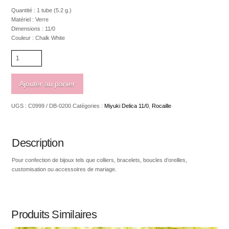
Quantité : 1 tube (5.2 g.)
Matériel : Verre
Dimensions : 11/0
Couleur : Chalk White
quantité
de
Miyuki
delica
Ajouter au panier
11/0
Chalk
UGS :
C0999 / DB-0200
Catégories :
Miyuki Delica 11/0
,
Rocaille
White
0200
Description
Pour confection de bijoux tels que colliers, bracelets, boucles d’oreilles,
customisation ou accessoires de mariage.
Produits Similaires