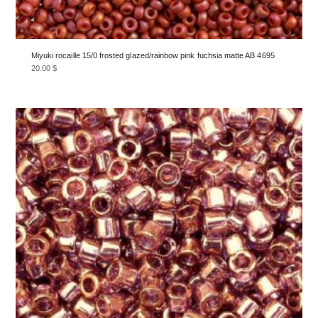
Miyuki rocaille 15/0 frosted glazed/rainbow pink fuchsia matte AB 4695
20.00
$