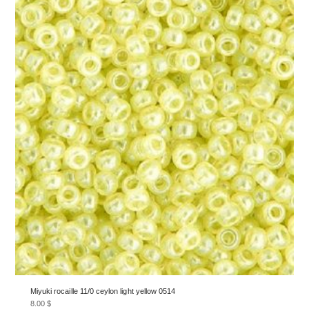
Miyuki rocaille 11/0 ceylon light yellow 0514
8.00
$