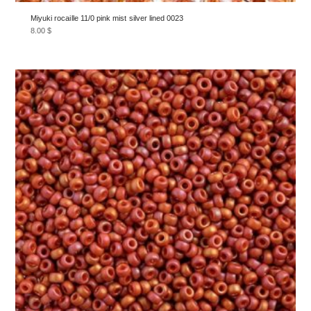
Miyuki rocaille 11/0 pink mist silver lined 0023
8.00
$