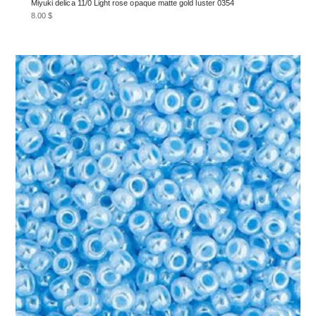
Miyuki delica 11/0 Light rose opaque matte gold luster 0354
8.00
$