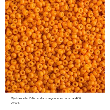
Miyuki rocaille 15/0 cheddar orange opaque duracoat 4454
20.00
$