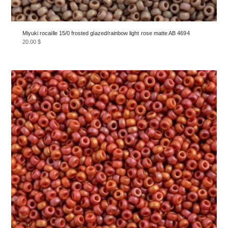
Miyuki rocaille 15/0 frosted glazed/rainbow light rose matte AB 4694
20.00
$