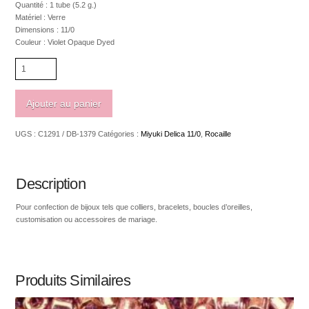
Quantité : 1 tube (5.2 g.)
Matériel : Verre
Dimensions : 11/0
Couleur : Violet Opaque Dyed
quantité
de
Miyuki
delica
Ajouter au panier
11/0
Violet
UGS :
C1291 / DB-1379
Catégories :
Miyuki Delica 11/0
,
Rocaille
Opaque
Dyed
1379
Description
Pour confection de bijoux tels que colliers, bracelets, boucles d’oreilles,
customisation ou accessoires de mariage.
Produits Similaires