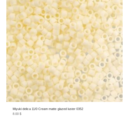
Miyuki delica 11/0 Cream matte glazed luster 0352
8.00
$