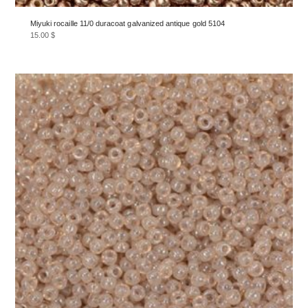
Miyuki rocaille 11/0 duracoat galvanized antique gold 5104
15.00
$