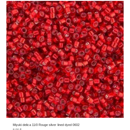
Miyuki delica 11/0 Rouge silver lined dyed 0602
8.00
$